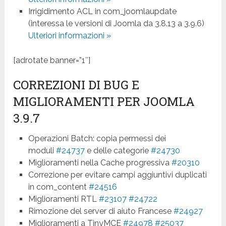
Irrigidimento ACL in com_joomlaupdate
(interessa le versioni di Joomla da 3.8.13 a 3.9.6)
Ulteriori informazioni »
[adrotate banner=”1″]
CORREZIONI DI BUG E
MIGLIORAMENTI PER JOOMLA
3.9.7
Operazioni Batch: copia permessi dei
moduli
#24737
e delle categorie
#24730
Miglioramenti nella Cache progressiva
#20310
Correzione per evitare campi aggiuntivi duplicati
in com_content
#24516
Miglioramenti RTL
#23107
#24722
Rimozione del server di aiuto Francese
#24927
Miglioramenti a TinyMCE
#24978
#25037