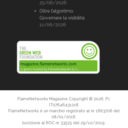
25/06/2026
Oltre l’algoritmo.
Governare la visibilità
11/06/2026
FlameNetworks Magazine
Copyright © 2026. P.I.
IT07646431218
FlameNetworks è un marchio registrato al nr 1663706 del
08/01/2016.
Iscrizione al ROC nr 33525 del 29/10/2019.