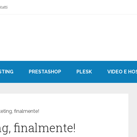
tatti
STING
PRESTASHOP
PLESK
VIDEO E HO
ting, finalmente!
g, finalmente!