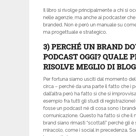
Il libro si rivolge principalmente a chi s
nelle agenzie, ma anche ai podcaster che
branded. Non è però un manuale su come r
ma progettuale e strategico.
3) PERCHÉ UN BRAND DO
PODCAST OGGI? QUALE 
RISOLVE MEGLIO DI BLOG
Per fortuna siamo usciti dal momento de
circa – perché da una parte il fatto che i p
dall’altra però ha fatto sì che si improvvi
esempio fra tutti gli studi di registrazi
fosse un podcast né di cosa sono i brand
comunicazione. Questo ha fatto sì che il m
brand siano rimasti “scottati” perché gli è
miracolo, come i social in precedenza. So