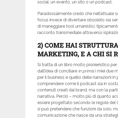
social, un evento, un sito o un podcast.
Paradossalmente credo che nell’attuale sce
focus invece di diventare obsoleto sia sem
di maneggiare tool umanistici, tipicamente
racconto transmediale attraverso ispirazion
2) COME HAI STRUTTURA
MARKETING, E A CHI SI 
Si tratta di un libro molto pionieristico pe
dall’idea di conciliare
in primis
i miei due 
per il business e quello delle narrazioni i
comprendere come il podcast sia in sostan
contenuti creati dai brand, ma con la par
narrativa. Perciò – molto più di quanto ac
essere progettato secondo le regole del (
si può pretendere che funzioni da solo, m
comunicazione che nasce da una strategi