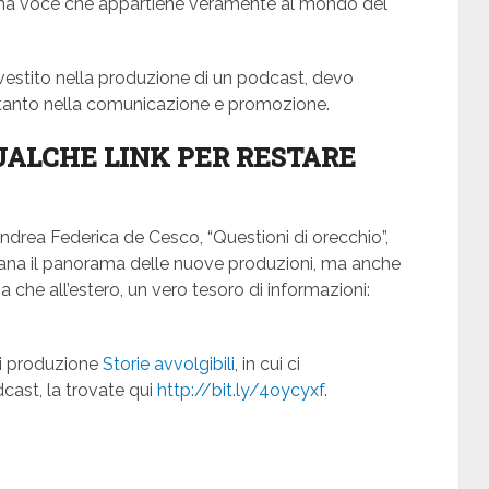
i una voce che appartiene veramente al mondo del
nvestito nella produzione di un podcast, devo
ettanto nella comunicazione e promozione.
 QUALCHE LINK PER RESTARE
 Andrea Federica de Cesco, “Questioni di orecchio”,
ana il panorama delle nuove produzioni, ma anche
ia che all’estero, un vero tesoro di informazioni:
di produzione
Storie avvolgibili
, in cui ci
ast, la trovate qui
http://bit.ly/4oycyxf
.