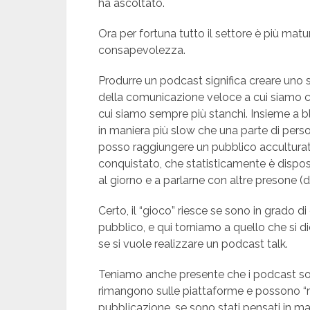
ha ascoltato.
Ora per fortuna tutto il settore è più matu
consapevolezza.
Produrre un podcast significa creare uno 
della comunicazione veloce a cui siamo c
cui siamo sempre più stanchi. Insieme a bl
in maniera più slow che una parte di per
posso raggiungere un pubblico accultura
conquistato, che statisticamente è dispost
al giorno e a parlarne con altre presone (d
Certo, il “gioco” riesce se sono in grado di 
pubblico, e qui torniamo a quello che si 
se si vuole realizzare un podcast talk.
Teniamo anche presente che i podcast sono
rimangono sulle piattaforme e possono “r
pubblicazione, se sono stati pensati in man