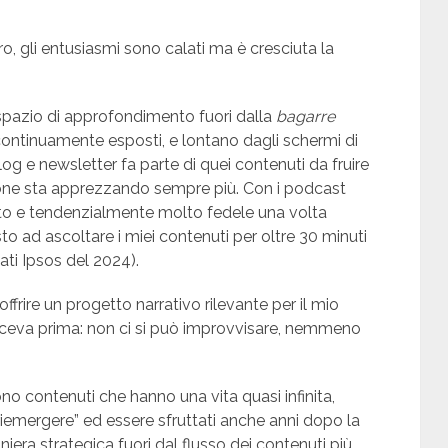
ro, gli entusiasmi sono calati ma è cresciuta la
spazio di approfondimento fuori dalla
bagarre
ontinuamente esposti, e lontano dagli schermi di
og e newsletter fa parte di quei contenuti da fruire
sone sta apprezzando sempre più. Con i podcast
to e tendenzialmente molto fedele una volta
o ad ascoltare i miei contenuti per oltre 30 minuti
ati Ipsos del 2024).
offrire un progetto narrativo rilevante per il mio
diceva prima: non ci si può improvvisare, nemmeno
 contenuti che hanno una vita quasi infinita,
iemergere” ed essere sfruttati anche anni dopo la
iera strategica fuori dal flusso dei contenuti più