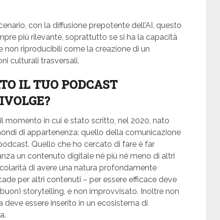
nario, con la diffusione prepotente dell’AI, questo
pre più rilevante, soprattutto se si ha la capacità
 non riproducibili come la creazione di un
i culturali trasversali.
TO IL TUO PODCAST
RIVOLGE?
r il momento in cui è stato scritto, nel 2020, nato
mondi di appartenenza: quello della comunicazione
n podcast. Quello che ho cercato di fare è far
za un contenuto digitale né più né meno di altri
ticolarità di avere una natura profondamente
cade per altri contenuti – per essere efficace deve
buon) storytelling, e non improvvisato. Inoltre non
a deve essere inserito in un ecosistema di
a.