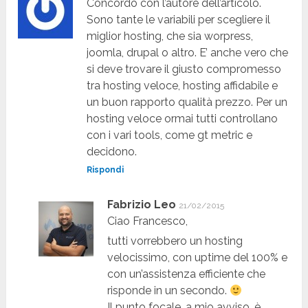
Concordo con l’autore dell’articolo.
Sono tante le variabili per scegliere il
miglior hosting, che sia worpress,
joomla, drupal o altro. E’ anche vero che
si deve trovare il giusto compromesso
tra hosting veloce, hosting affidabile e
un buon rapporto qualità prezzo. Per un
hosting veloce ormai tutti controllano
con i vari tools, come gt metric e
decidono.
Rispondi
Fabrizio Leo
21/02/2015
Ciao Francesco,
tutti vorrebbero un hosting
velocissimo, con uptime del 100% e
con un’assistenza efficiente che
risponde in un secondo.
Il punto focale, a mio avviso, è