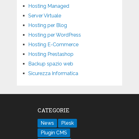
Hosting Managed
Server Virtuale
Hosting per Blog
Hosting per WordPress
Hosting E-Commerce
Hosting Prestashop
Backup spazio web
Sicurezza Informatica
CATEGORIE
News
Plesk
Plugin CMS